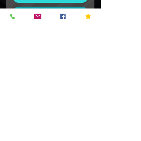
Commander et payer
* Son puissant jusqu'à 90db
* Finition Aluminium anodisé
* 270 grammes
* jusqu'a 8h en écoute
contact@latelier21.fr
06 27 20 94 21
© 2023 par L'Atelier21.