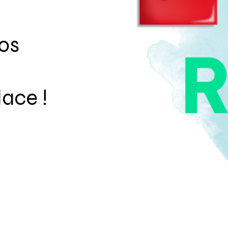
os
ace !