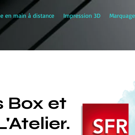
se en main à distance
Impression 3D
Marquage 
 Box et
'Atelier.