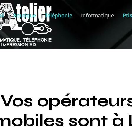
il
Boutique
Téléphonie
Informatique
Pri
Vos opérateurs
mobiles sont à L