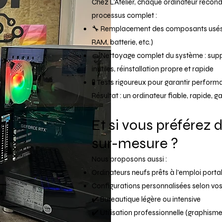
Chez L’Atelier, chaque ordinateur recon
processus complet :
🔧 Remplacement des composants usés 
RAM, batterie, etc.)
🧽 Nettoyage complet du système : su
inutiles, réinstallation propre et rapide
🧪 Tests rigoureux pour garantir performan
Résultat : un ordinateur fiable, rapide, gar
Et si vous préférez 
sur-mesure ?
Nous proposons aussi :
Ordinateurs neufs prêts à l'emploi port
Configurations personnalisées selon vos
✔️ Bureautique légère ou intensive
✔️ Utilisation professionnelle (graphism