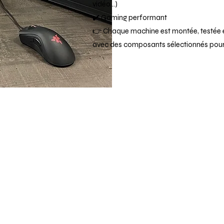
vidéo…)
✔️ Gaming performant
👉 Chaque machine est montée, testée e
avec des composants sélectionnés pour le