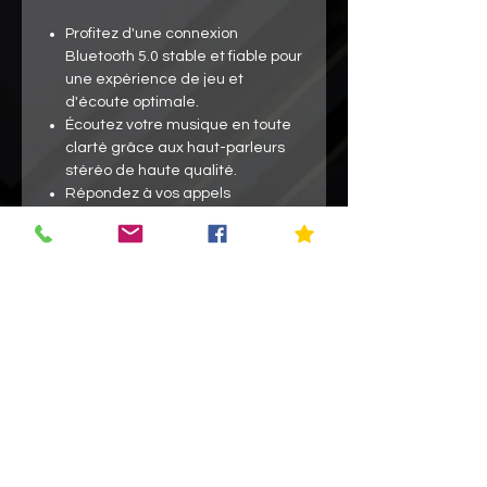
Profitez d'une connexion
Bluetooth 5.0 stable et fiable pour
une expérience de jeu et
d'écoute optimale.
Écoutez votre musique en toute
clarté grâce aux haut-parleurs
stéréo de haute qualité.
Répondez à vos appels
téléphoniques en toute simplicité
grâce au microphone intégré.
Profitez d'un son de qualité
supérieure grâce à la réduction
du bruit CVC6.0.
Les oreillettes sont confortables
et réglables pour un ajustement
parfait.
La batterie intégrée offre jusqu'à
10 heures de lecture.