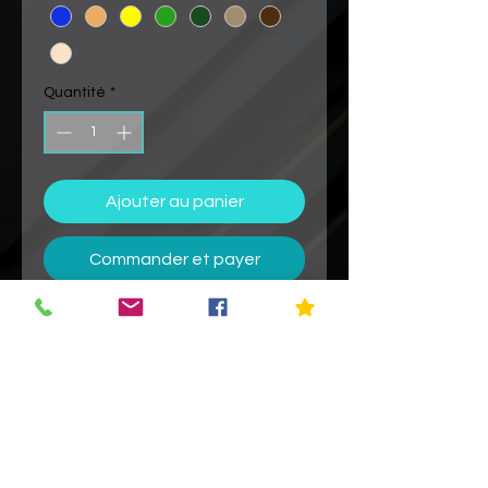
Quantité
*
Ajouter au panier
Commander et payer
Fabriquée en impression 3D, nous
utilisons du bio plastique (PLA) un
matériau constitué d'amidon de
maïs.
Parfait pour offrir, le porte bouteille
ours ravira tous vos amis et familles !