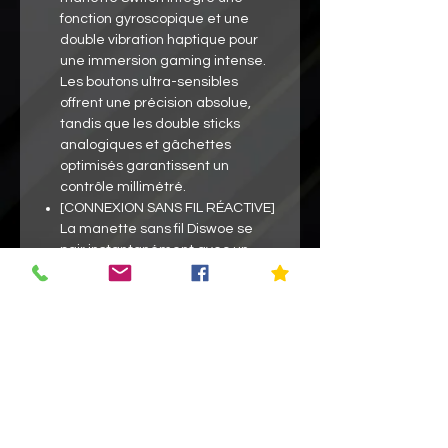
fonction gyroscopique et une
double vibration haptique pour
une immersion gaming intense.
Les boutons ultra-sensibles
offrent une précision absolue,
tandis que les double sticks
analogiques et gâchettes
optimisés garantissent un
contrôle millimétré.
[CONNEXION SANS FIL RÉACTIVE]
La manette sans fil Diswoe se
pair instantanément avec un
temps de réponse quasi-nul,
éliminant tout lag pendant vos
sessions - idéale pour les FPS,
jeux de sport, aventures et bien
plus encore.
[ERGONOMIE INNOVANTE] Les
poignées anti-dérapantes en
caoutchouc premium épousent
parfaitement vos mains, alliant