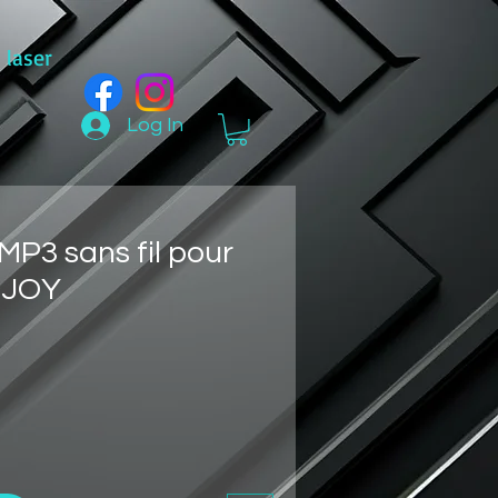
laser
Log In
MP3 sans fil pour
NJOY