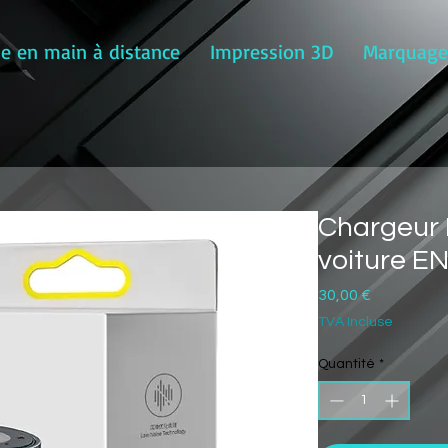
se en main à distance
Impression 3D
Marquage 
Chargeur 
voiture E
Prix
30,00 €
TVA Incluse
Quantité
*