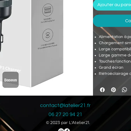
Ajouter au pani
Co
Alimentation à pa
Chargement simu
Large compatibil
Large gamme de
Touches fonction
Grand écran
Rétroéclairage 
contact@latelier21.fr
06 27 20 94 21
© 2023 par L'Atelier21.