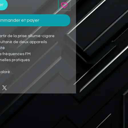
er
mmander et payer
rtir de la prise allume-cigare
ltané de deux appareils
ité
 fréquences FM
nelles pratiques
coloré