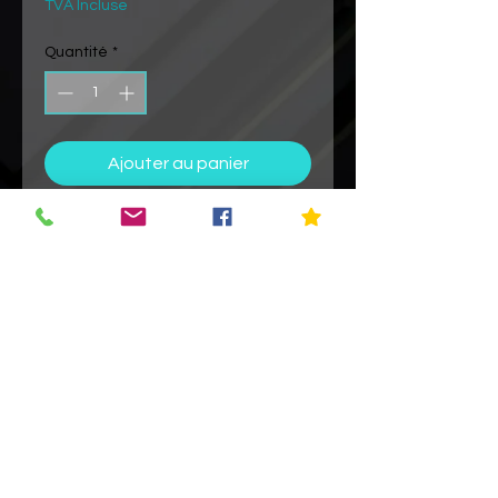
TVA Incluse
Quantité
*
Ajouter au panier
Commander et payer
Ecran : 21.5 Pouces
Processeur : I5@2.7 GHZ
Ram : 8 Gigas
Stockages : SSD 1TO
GPU : Nvidia Geforce GT 640 M
OS : Catalina