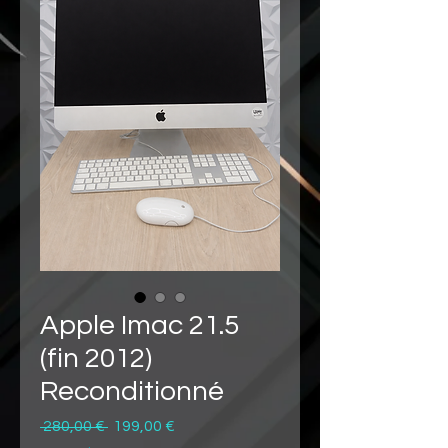
Apple Imac 21.5
(fin 2012)
Reconditionné
Prix
Prix
 280,00 € 
199,00 €
original
promotionnel