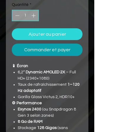
Quantité
*
Ajouter au panier
Commander et payer
📱 Écran
6,2″
Dynamic AMOLED 2X
– Full
HD+ (2340×1080)
Taux de rafraîchissement
1–120
Hz adaptatif
Gorilla Glass Victus 2, HDR10+
⚙️ Performance
Exynos 2400
(ou Snapdragon 8
Gen 3 selon zones)
8 Go de RAM
Stockage
128 Gigas
(sans