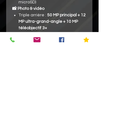
microSD)
📸 Photo & vidéo
Triple arrière :
50 MP principal + 12
MP ultra-grand-angle + 10 MP
téléobjectif 3×
Selfie
12 MP
Vidéo jusqu’à
8K@30 fps / 4K@60
fps
🔋 Batterie & charge
4000 mAh
Charge filaire
25 W
(≈50 % en ~30
min), sans fil
15 W
Recharge inversée possible
🌐 Connectivité
5G
, Wi-Fi 6E, Bluetooth 5.3, NFC,
USB-C, GPS
Lecteur d’empreinte
sous l’écran
,
reconnaissance faciale
Couleur
: Gris
téléphone tester dans notre
atelier et en parfait état de
fonctionnement