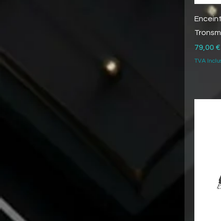
Enceint
Tronsm
Prix
79,00 €
TVA Inclu