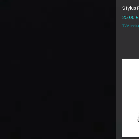
Stylus 
Prix
25,00 €
TVA Inclu