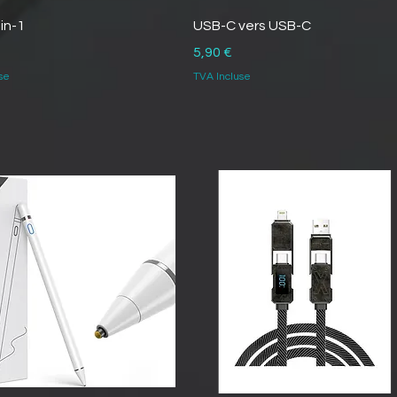
in-1
USB-C vers USB-C
Prix
5,90 €
se
TVA Incluse