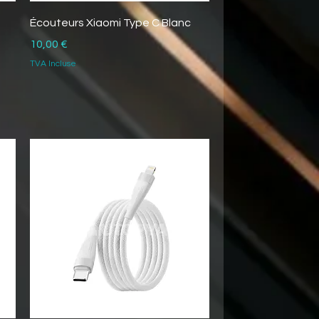
Écouteurs Xiaomi Type C Blanc
Prix
10,00 €
TVA Incluse