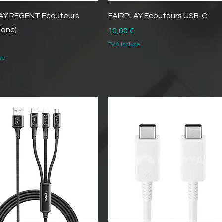
AY REGENT Ecouteurs
FAIRPLAY Ecouteurs USB-C
lanc)
Prix
10,00 €
TVA Incluse
se