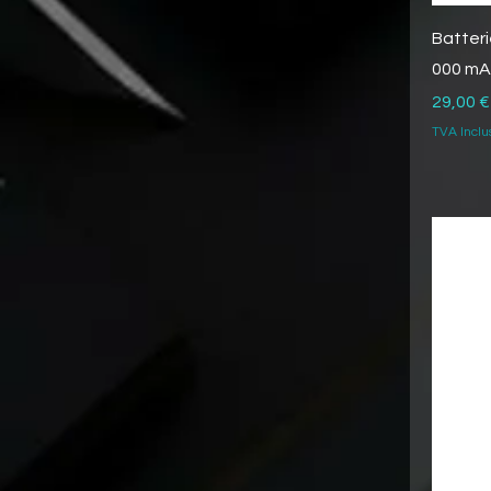
Batter
000 mA
Prix
29,00 €
TVA Inclu