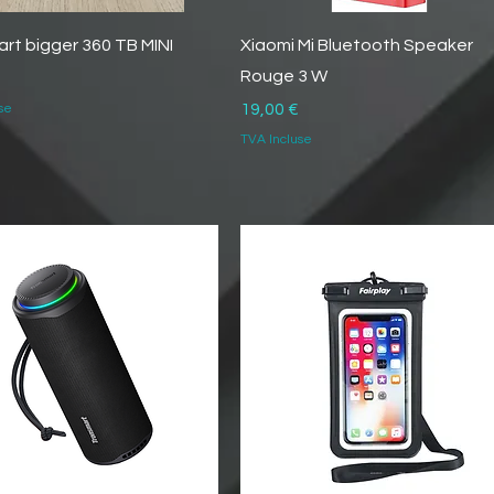
rt bigger 360 TB MINI
Xiaomi Mi Bluetooth Speaker
Rouge 3 W
Prix
19,00 €
se
TVA Incluse