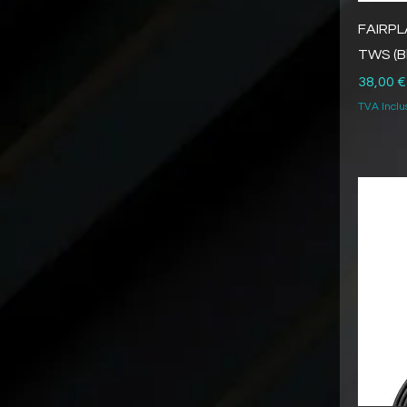
FAIRPL
TWS (B
Prix
38,00 €
TVA Inclu