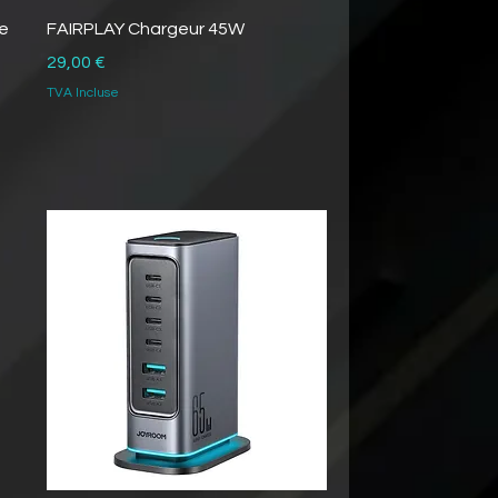
ie
FAIRPLAY Chargeur 45W
Prix
29,00 €
TVA Incluse