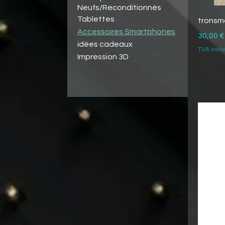
Neufs/Reconditionnés
Tablettes
tronsma
Accessoires Smartphones
Prix
30,00 €
idées cadeaux
TVA Inclu
Impression 3D