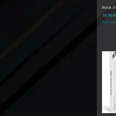
Rock 3-
Prix
10,00 €
TVA Inclu