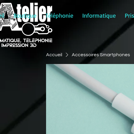
il
Boutique
Téléphonie
Informatique
Pri
Accueil
Accessoires Smartphones