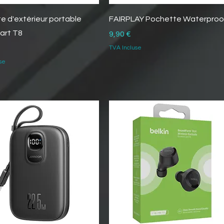
e d'extérieur portable
FAIRPLAY Pochette Waterproo
art T8
Prix
9,90 €
TVA Incluse
se