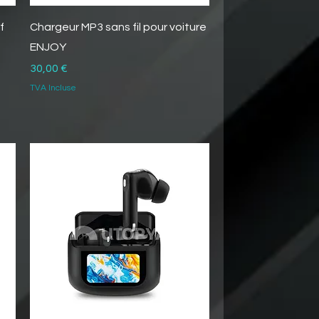
f
Chargeur MP3 sans fil pour voiture
ENJOY
Prix
30,00 €
TVA Incluse