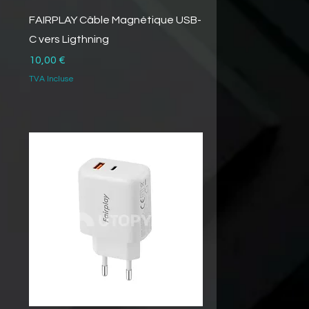
FAIRPLAY Câble Magnétique USB-
C vers Ligthning
Prix
10,00 €
TVA Incluse