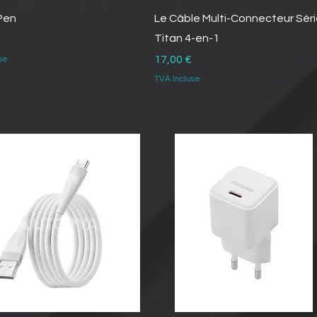
Pen
Le Câble Multi-Connecteur Sér
Titan 4-en-1
Prix
17,00 €
se
TVA Incluse